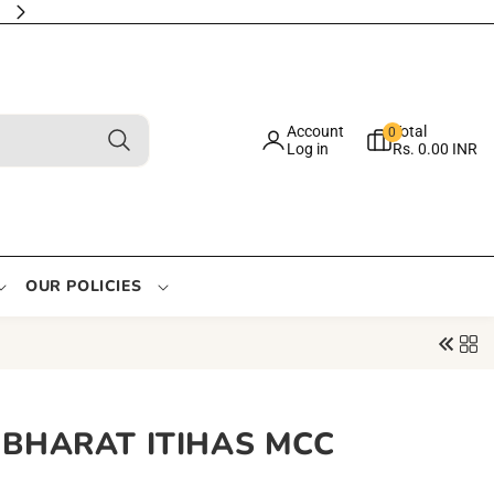
Email: support@chopdiwala.com
0
Account
Total
0
items
Log in
Rs. 0.00 INR
OUR POLICIES
 BHARAT ITIHAS MCC