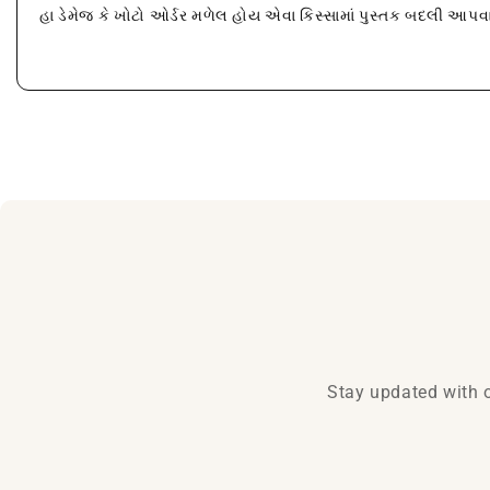
હા ડેમેજ કે ખોટો ઓર્ડર મળેલ હોય એવા કિસ્સામાં પુસ્તક બદલી આપ
Stay updated with o