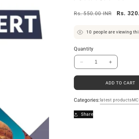
Regular
Sale
Rs. 320
Rs. 550.00 INR
price
price
10
people are viewing th
Quantity
Decrease
Increase
quantity
quantity
for
for
ADD TO CART
NCERT-
NCERT-
GCERT
GCERT
BHARAT
BHARAT
Categories:
latest products
MC
ITIHAS
ITIHAS
MCC
MCC
Share
JUNAGADH
JUNAGAD