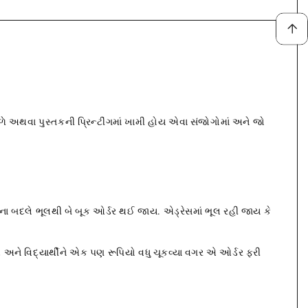
 અથવા પુસ્તકની પ્રિન્ટીંગમાં ખામી હોય એવા સંજોગોમાં અને જો
ા બદલે ભૂલથી બે બૂક ઓર્ડર થઈ જાય. એડ્રેસમાં ભૂલ રહી જાય કે
 અને વિદ્યાર્થીને એક પણ રૂપિયો વધુ ચૂકવ્યા વગર એ ઓર્ડર ફરી