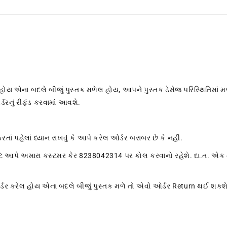
ય એના બદલે બીજું પુસ્તક મળેલ હોય, આપને પુસ્તક ડેમેજ પરિસ્થિતિમાં મળે
્ડરનું રીફંડ કરવામાં આવશે.
ં પહેલાં ધ્યાન રાખવું કે આપે કરેલ ઓર્ડર બરાબર છે કે નહીં.
ટે આપે અમારા કસ્ટમર કેર 8238042314 પર કોલ કરવાનો રહેશે. દા.ત. એક ન
ર્ડર કરેલ હોય એના બદલે બીજું પુસ્તક મળે તો એવો ઓર્ડર Return થઈ શકશે