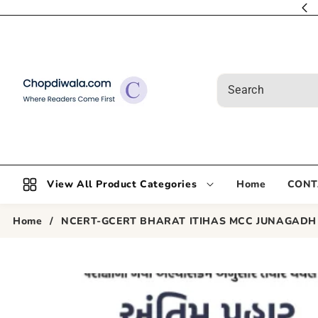
HOURS MON-SATURDAY 11AM-6PM CLOSED ON SUNDAY
SKIP TO
CONTENT
View All Product Categories
Home
CONT
Home
/
NCERT-GCERT BHARAT ITIHAS MCC JUNAGADH
SKIP TO
PRODUCT
INFORMATION