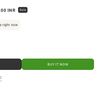
.00 INR
Sale
is right now
BUY IT NOW
C
H