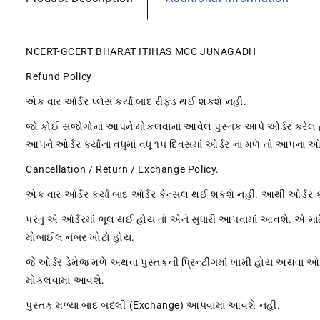
NCERT-GCERT BHARAT ITIHAS MCC JUNAGADH
Refund Policy
એક વાર ઓર્ડર પ્લેસ કર્યા બાદ રીફંડ થઈ શકશે નહીં.
જો કોઈ સંજોગોમાં આપને મોકલવામાં આવેલ પુસ્તક આપે ઓર્ડર કરેલ હો
આપને ઓર્ડર કર્યાના વધુમાં વધૂ ૧૫ દિવસમાં ઓર્ડર ના મળે તો આપના ઓર
Cancellation / Return / Exchange Policy.
એક વાર ઓર્ડર કર્યા બાદ ઓર્ડર કેન્સલ થઈ શકશે નહીં. આથી ઓર્ડર કરતા
પરંતુ એ ઓર્ડરમાં ભૂલ થઈ હોય તો એને સુધારી આપવામાં આવશે. એ મા
મોબાઈલ નંબર ખોટો હોય.
જે ઓર્ડર ડેમેજ મળે અથવા પુસ્તકની પ્રિન્ટીંગમાં ખામી હોય અથવા ઓ
મોકલવામાં આવશે.
પુસ્તક મળ્યા બાદ બદલી (Exchange) આપવામાં આવશે નહીં.